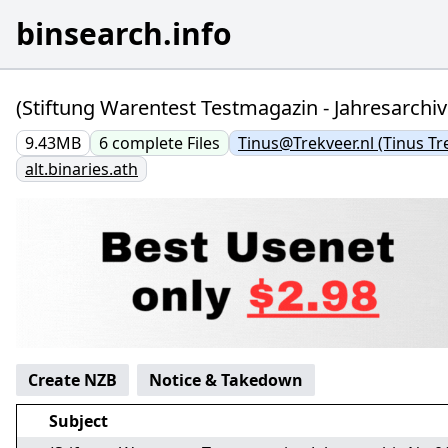
binsearch.info
(Stiftung Warentest Testmagazin - Jahresarchiv
9.43MB
6
complete
Files
Tinus@Trekveer.nl (Tinus Tr
alt.binaries.ath
Create NZB
Notice & Takedown
Subject