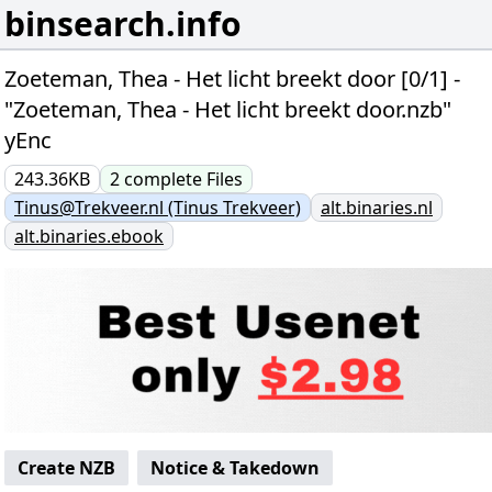
binsearch.info
Zoeteman, Thea - Het licht breekt door [0/1] -
"Zoeteman, Thea - Het licht breekt door.nzb"
yEnc
243.36KB
2
complete
Files
Tinus@Trekveer.nl (Tinus Trekveer)
alt.binaries.nl
alt.binaries.ebook
Create NZB
Notice & Takedown