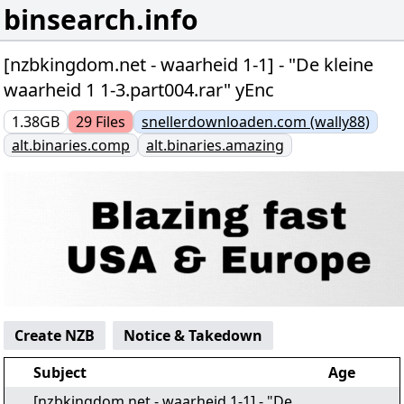
binsearch.info
[nzbkingdom.net - waarheid 1-1] - "De kleine
waarheid 1 1-3.part004.rar" yEnc
1.38GB
29
Files
snellerdownloaden.com (wally88)
alt.binaries.comp
alt.binaries.amazing
Create NZB
Notice & Takedown
Subject
Age
[nzbkingdom.net - waarheid 1-1] - "De