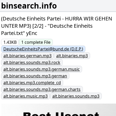
binsearch.info
(Deutsche Einheits Partei - HURRA WIR GEHEN
UNTER MP3) [2/2] - "Deutsche Einheits
Partei.txt" yEnc
1.43KB
1
complete
File
DeutscheEinheitsPartei@bund.de (D.E.P.)
alt.binaries.german.mp3
alt.binaries.mp3
alt.binaries.sounds.mp3.rock
alt.binaries.sounds.mp3.german.music
alt.binaries.sounds.mp3.german
alt.binaries.mp3.complete_cd
alt.binaries.sounds.mp3.german.charts
alt.binaries.music.mp3
alt.binaries.sounds.mp3