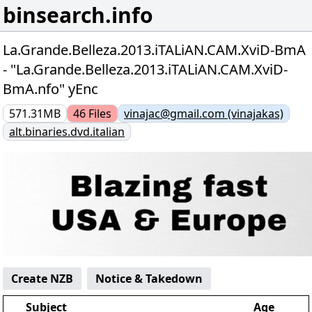
binsearch.info
La.Grande.Belleza.2013.iTALiAN.CAM.XviD-BmA
- "La.Grande.Belleza.2013.iTALiAN.CAM.XviD-
BmA.nfo" yEnc
571.31MB
46
Files
vinajac@gmail.com (vinajakas)
alt.binaries.dvd.italian
Create NZB
Notice & Takedown
Subject
Age