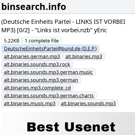
binsearch.info
(Deutsche Einheits Partei - LINKS IST VORBEI
MP3) [0/2] - "Links ist vorbei.nzb" yEnc
5.22KB
1
complete
File
DeutscheEinheitsPartei@bund.de (D.E.P.)
alt.binaries.german.mp3
alt.binaries.mp3
alt.binaries.sounds.mp3.rock
alt.binaries.sounds.mp3.german.music
alt.binaries.sounds.mp3.german
alt.binaries.mp3.complete_cd
alt.binaries.sounds.mp3.german.charts
alt.binaries.music.mp3
alt.binaries.sounds.mp3