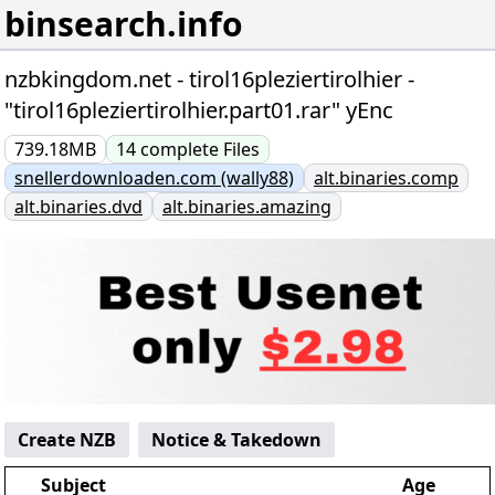
binsearch.info
nzbkingdom.net - tirol16pleziertirolhier -
"tirol16pleziertirolhier.part01.rar" yEnc
739.18MB
14
complete
Files
snellerdownloaden.com (wally88)
alt.binaries.comp
alt.binaries.dvd
alt.binaries.amazing
Create NZB
Notice & Takedown
Subject
Age