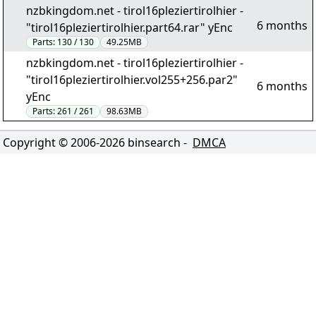
nzbkingdom.net - tirol16pleziertirolhier -
6 months
"tirol16pleziertirolhier.part64.rar" yEnc
Parts:
130 / 130
49.25MB
nzbkingdom.net - tirol16pleziertirolhier -
"tirol16pleziertirolhier.vol255+256.par2"
6 months
yEnc
Parts:
261 / 261
98.63MB
Copyright © 2006-
2026
binsearch -
DMCA