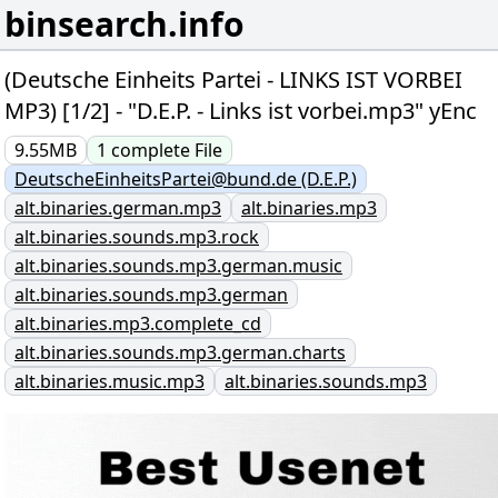
binsearch.info
(Deutsche Einheits Partei - LINKS IST VORBEI
MP3) [1/2] - "D.E.P. - Links ist vorbei.mp3" yEnc
9.55MB
1
complete
File
DeutscheEinheitsPartei@bund.de (D.E.P.)
alt.binaries.german.mp3
alt.binaries.mp3
alt.binaries.sounds.mp3.rock
alt.binaries.sounds.mp3.german.music
alt.binaries.sounds.mp3.german
alt.binaries.mp3.complete_cd
alt.binaries.sounds.mp3.german.charts
alt.binaries.music.mp3
alt.binaries.sounds.mp3