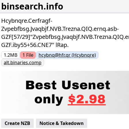
binsearch.info
Hcybnqre.Cerfragf-
Zvpebfbsg.Jvaqbjf.NVB.Trezna.QIQ.ernq.asb-
GZF[57/29]"Zvpebfbsg.Jvaqbjf.NVB.Trezna.QIQ.e
GZF.iby55+56.CNE7" lRap.
1.2MB
1
File
hcybnq@hfr.qr (Hcybnqre)
alt.binaries.comp
Create NZB
Notice & Takedown