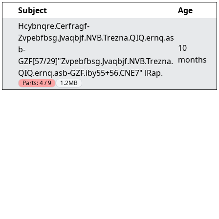
Subject
Age
Hcybnqre.Cerfragf-
Zvpebfbsg.Jvaqbjf.NVB.Trezna.QIQ.ernq.as
10
b-
months
GZF[57/29]"Zvpebfbsg.Jvaqbjf.NVB.Trezna.
QIQ.ernq.asb-GZF.iby55+56.CNE7" lRap.
Parts:
4 / 9
1.2MB