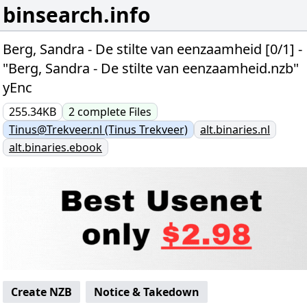
binsearch.info
Berg, Sandra - De stilte van eenzaamheid [0/1] -
"Berg, Sandra - De stilte van eenzaamheid.nzb"
yEnc
255.34KB
2
complete
Files
Tinus@Trekveer.nl (Tinus Trekveer)
alt.binaries.nl
alt.binaries.ebook
Create NZB
Notice & Takedown