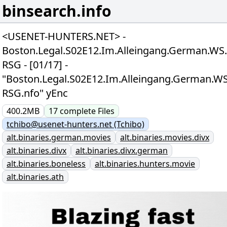
binsearch.info
<USENET-HUNTERS.NET> -
Boston.Legal.S02E12.Im.Alleingang.German.WS.
RSG - [01/17] -
"Boston.Legal.S02E12.Im.Alleingang.German.WS
RSG.nfo" yEnc
400.2MB
17
complete
Files
tchibo@usenet-hunters.net (Tchibo)
alt.binaries.german.movies
alt.binaries.movies.divx
alt.binaries.divx
alt.binaries.divx.german
alt.binaries.boneless
alt.binaries.hunters.movie
alt.binaries.ath