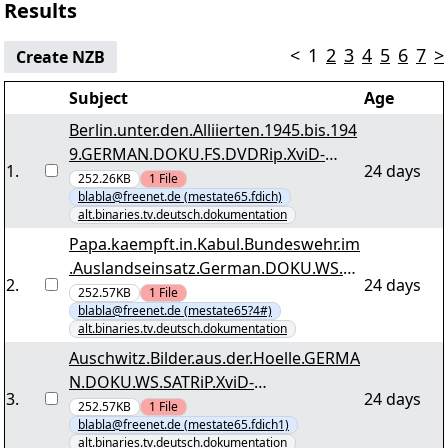
Results
<
1
2
3
4
5
6
7
>
Create NZB
Subject
Age
Berlin.unter.den.Alliierten.1945.bis.194
9.GERMAN.DOKU.FS.DVDRip.XviD-
1
.
24 days
TVP.by.mestate65 tvp-buda4549.r25
252.26KB
1
File
blabla@freenet.de (mestate65.fdich)
alt.binaries.tv.deutsch.dokumentation
Papa.kaempft.in.Kabul.Bundeswehr.im
.Auslandseinsatz.German.DOKU.WS.dT
2
.
24 days
V.XviD-UTOPiA.by.mestate65 utopia-
252.57KB
1
File
blabla@freenet.de (mestate65?4#)
bwehr.vol51+46.PAR2
alt.binaries.tv.deutsch.dokumentation
Auschwitz.Bilder.aus.der.Hoelle.GERMA
N.DOKU.WS.SATRiP.XviD-
3
.
24 days
TVP.by.mestate65 tvp-abadh.r17
252.57KB
1
File
blabla@freenet.de (mestate65.fdich1)
alt.binaries.tv.deutsch.dokumentation