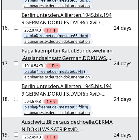
blabla@freenet.de (mestate65.fdich7)
winehouse.r06
alt.binaries.tv.deutsch.dokumentation
Berlin.unter.den.Alliierten.1945.bis.194
9.GERMAN.DOKU.FS.DVDRip.XviD-
16
.
24 days
TVP.by.mestate65 tvp-buda4549.r27
252.07KB
1
File
blabla@freenet.de (mestate65.fdich)
alt.binaries.tv.deutsch.dokumentation
Papa.kaempft.in.Kabul.Bundeswehr.im
.Auslandseinsatz.German.DOKU.WS.dT
17
.
24 days
V.XviD-UTOPiA.by.mestate65 utopia-
1010.54KB
1
File
blabla@freenet.de (mestate65?4#)
bwehr.r16
alt.binaries.tv.deutsch.dokumentation
Berlin.unter.den.Alliierten.1945.bis.194
9.GERMAN.DOKU.FS.DVDRip.XviD-
18
.
24 days
TVP.by.mestate65 tvp-buda4549.r24
504.67KB
1
File
blabla@freenet.de (mestate65.fdich)
alt.binaries.tv.deutsch.dokumentation
Auschwitz.Bilder.aus.der.Hoelle.GERMA
N.DOKU.WS.SATRiP.XviD-
19
.
24 days
TVP.by.mestate65 tvp-abadh.r05
252.49KB
1
File