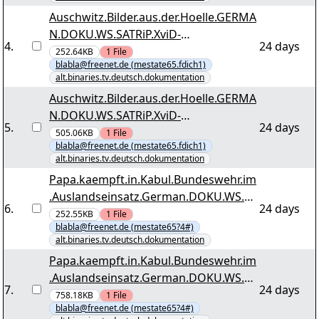
Auschwitz.Bilder.aus.der.Hoelle.GERMA
N.DOKU.WS.SATRiP.XviD-
4
.
24 days
TVP.by.mestate65 tvp-abadh.r15
252.64KB
1
File
blabla@freenet.de (mestate65.fdich1)
alt.binaries.tv.deutsch.dokumentation
Auschwitz.Bilder.aus.der.Hoelle.GERMA
N.DOKU.WS.SATRiP.XviD-
5
.
24 days
TVP.by.mestate65 tvp-abadh.r20
505.06KB
1
File
blabla@freenet.de (mestate65.fdich1)
alt.binaries.tv.deutsch.dokumentation
Papa.kaempft.in.Kabul.Bundeswehr.im
.Auslandseinsatz.German.DOKU.WS.dT
6
.
24 days
V.XviD-UTOPiA.by.mestate65 utopia-
252.55KB
1
File
blabla@freenet.de (mestate65?4#)
bwehr.r00
alt.binaries.tv.deutsch.dokumentation
Papa.kaempft.in.Kabul.Bundeswehr.im
.Auslandseinsatz.German.DOKU.WS.dT
7
.
24 days
V.XviD-UTOPiA.by.mestate65 utopia-
758.18KB
1
File
blabla@freenet.de (mestate65?4#)
bwehr.r08