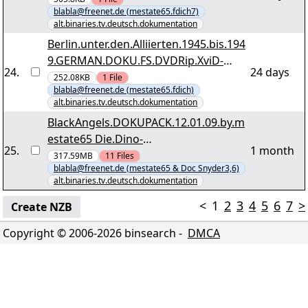
blabla@freenet.de (mestate65.fdich7)
winehouse.r03
alt.binaries.tv.deutsch.dokumentation
Berlin.unter.den.Alliierten.1945.bis.194
9.GERMAN.DOKU.FS.DVDRip.XviD-
24
.
24 days
TVP.by.mestate65 tvp-buda4549.r20
252.08KB
1
File
blabla@freenet.de (mestate65.fdich)
alt.binaries.tv.deutsch.dokumentation
BlackAngels.DOKUPACK.12.01.09.by.m
estate65 Die.Dino-
25
.
1 month
Fundgrube.Utahs.wilder.Sueden.GERM
317.59MB
11
Files
blabla@freenet.de (mestate65 & Doc Snyder3,6)
AN.DOKU.dTV.XviD-PressTV.part01.rar
alt.binaries.tv.deutsch.dokumentation
<
1
2
3
4
5
6
7
>
Create NZB
Copyright © 2006-
2026
binsearch -
DMCA