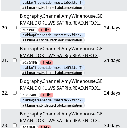
blabla@freenet.de (mestate65.fdich1)
alt.binaries.tv.deutsch.dokumentation
Biography.Channel.Amy.Winehouse.GE
RMAN.DOKU.WS.SATRip.READ.NFO.XVi
20
.
24 days
D-TVP.by.mestate65 tvp-bio-
505.6KB
1
File
blabla@freenet.de (mestate65.fdich7)
winehouse.r09
alt.binaries.tv.deutsch.dokumentation
Biography.Channel.Amy.Winehouse.GE
RMAN.DOKU.WS.SATRip.READ.NFO.XVi
21
.
24 days
D-TVP.by.mestate65 tvp-bio-
505.51KB
1
File
blabla@freenet.de (mestate65.fdich7)
winehouse.r00
alt.binaries.tv.deutsch.dokumentation
Biography.Channel.Amy.Winehouse.GE
RMAN.DOKU.WS.SATRip.READ.NFO.XVi
22
.
24 days
D-TVP.by.mestate65 tvp-bio-
758.24KB
1
File
blabla@freenet.de (mestate65.fdich7)
winehouse.r02
alt.binaries.tv.deutsch.dokumentation
Biography.Channel.Amy.Winehouse.GE
RMAN.DOKU.WS.SATRip.READ.NFO.XVi
23
.
24 days
D-TVP.by.mestate65 tvp-bio-
505.8KB
1
File