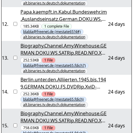
alt.binaries.tv.deutsch.dokumentation
Papa.kaempft.in.Kabul.Bundeswehr.im
.Auslandseinsatz.German.DOKU.WS.dT
12
.
24 days
V.XviD-UTOPiA.by.mestate65 utopia-
185.34KB
1
complete
File
blabla@freenet.de (mestate65?4#)
bwehr.nzb
alt.binaries.tv.deutsch.dokumentation
Biography.Channel.Amy.Winehouse.GE
RMAN.DOKU.WS.SATRip.READ.NFO.XVi
13
.
24 days
D-TVP.by.mestate65 tvp-bio-
252.53KB
1
File
blabla@freenet.de (mestate65.fdich7)
winehouse.vol03+3.PAR2
alt.binaries.tv.deutsch.dokumentation
Berlin.unter.den.Alliierten.1945.bis.194
9.GERMAN.DOKU.FS.DVDRip.XviD-
14
.
24 days
TVP.by.mestate65 tvp-buda4549.r26
252.36KB
1
File
blabla@freenet.de (mestate65.fdich)
alt.binaries.tv.deutsch.dokumentation
Biography.Channel.Amy.Winehouse.GE
RMAN.DOKU.WS.SATRip.READ.NFO.XVi
15
.
24 days
D-TVP.by.mestate65 tvp-bio-
758.03KB
1
File